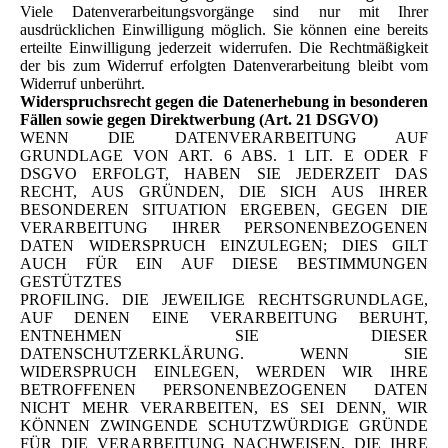
Viele Datenverarbeitungsvorgänge sind nur mit Ihrer
ausdrücklichen Einwilligung möglich. Sie können eine bereits
erteilte Einwilligung jederzeit widerrufen. Die Rechtmäßigkeit
der bis zum Widerruf erfolgten Datenverarbeitung bleibt vom
Widerruf unberührt.
Widerspruchsrecht gegen die Datenerhebung in besonderen
Fällen sowie gegen Direktwerbung (Art. 21 DSGVO)
WENN DIE DATENVERARBEITUNG AUF
GRUNDLAGE VON ART. 6 ABS. 1 LIT. E ODER F
DSGVO ERFOLGT, HABEN SIE JEDERZEIT DAS
RECHT, AUS GRÜNDEN, DIE SICH AUS IHRER
BESONDEREN SITUATION ERGEBEN, GEGEN DIE
VERARBEITUNG IHRER PERSONENBEZOGENEN
DATEN WIDERSPRUCH EINZULEGEN; DIES GILT
AUCH FÜR EIN AUF DIESE BESTIMMUNGEN
GESTÜTZTES
PROFILING. DIE JEWEILIGE RECHTSGRUNDLAGE,
AUF DENEN EINE VERARBEITUNG BERUHT,
ENTNEHMEN SIE DIESER
DATENSCHUTZERKLÄRUNG. WENN SIE
WIDERSPRUCH EINLEGEN, WERDEN WIR IHRE
BETROFFENEN PERSONENBEZOGENEN DATEN
NICHT MEHR VERARBEITEN, ES SEI DENN, WIR
KÖNNEN ZWINGENDE SCHUTZWÜRDIGE GRÜNDE
FÜR DIE VERARBEITUNG NACHWEISEN, DIE IHRE