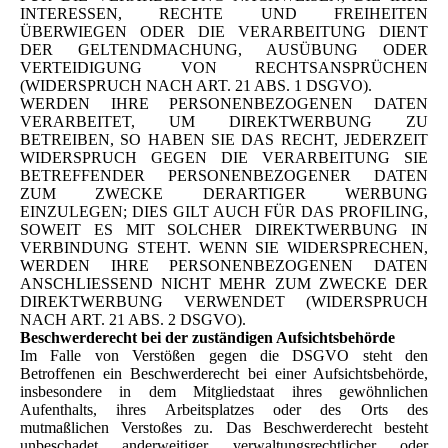
INTERESSEN, RECHTE UND FREIHEITEN
ÜBERWIEGEN ODER DIE VERARBEITUNG DIENT
DER GELTENDMACHUNG, AUSÜBUNG ODER
VERTEIDIGUNG VON RECHTSANSPRÜCHEN
(WIDERSPRUCH NACH ART. 21 ABS. 1 DSGVO).
WERDEN IHRE PERSONENBEZOGENEN DATEN
VERARBEITET, UM DIREKTWERBUNG ZU
BETREIBEN, SO HABEN SIE DAS RECHT, JEDERZEIT
WIDERSPRUCH GEGEN DIE VERARBEITUNG SIE
BETREFFENDER PERSONENBEZOGENER DATEN
ZUM ZWECKE DERARTIGER WERBUNG
EINZULEGEN; DIES GILT AUCH FÜR DAS PROFILING,
SOWEIT ES MIT SOLCHER DIREKTWERBUNG IN
VERBINDUNG STEHT. WENN SIE WIDERSPRECHEN,
WERDEN IHRE PERSONENBEZOGENEN DATEN
ANSCHLIESSEND NICHT MEHR ZUM ZWECKE DER
DIREKTWERBUNG VERWENDET (WIDERSPRUCH
NACH ART. 21 ABS. 2 DSGVO).
Beschwerderecht bei der zuständigen Aufsichtsbehörde
Im Falle von Verstößen gegen die DSGVO steht den
Betroffenen ein Beschwerderecht bei einer Aufsichtsbehörde,
insbesondere in dem Mitgliedstaat ihres gewöhnlichen
Aufenthalts, ihres Arbeitsplatzes oder des Orts des
mutmaßlichen Verstoßes zu. Das Beschwerderecht besteht
unbeschadet anderweitiger verwaltungsrechtlicher oder